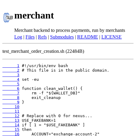
merchant
Merchant backend to process payments, run by merchants
Log
|
Files
|
Refs
|
Submodules
|
README
|
LICENSE
test_merchant_order_creation.sh (22484B)
      1
      2
      3
      4
      5
      6
      7
      8
      9
     10
     11
     12
     13
     14
     15
     16