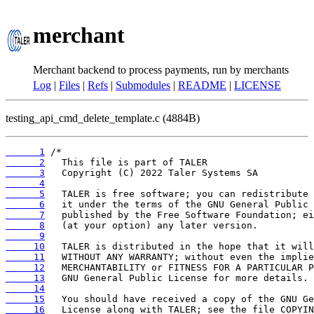
merchant
Merchant backend to process payments, run by merchants
Log
|
Files
|
Refs
|
Submodules
|
README
|
LICENSE
testing_api_cmd_delete_template.c (4884B)
      1
      2
      3
      4
      5
      6
      7
      8
      9
     10
     11
     12
     13
     14
     15
     16