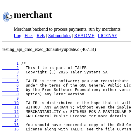
merchant
Merchant backend to process payments, run by merchants
Log
|
Files
|
Refs
|
Submodules
|
README
|
LICENSE
testing_api_cmd_exec_donaukeyupdate.c (4671B)
      1
      2
      3
      4
      5
      6
      7
      8
      9
     10
     11
     12
     13
     14
     15
     16