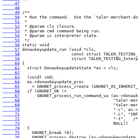
     47
     48
     49
     50
     51
     52
     53
     54
     55
     56
     57
     58
     59
     60
     61
     62
     63
     64
     65
     66
     67
     68
     69
     70
     71
     72
     73
     74
     75
     76