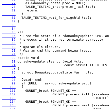
     77
     78
     79
     80
     81
     82
     83
     84
     85
     86
     87
     88
     89
     90
     91
     92
     93
     94
     95
     96
     97
     98
     99
    100
    101
    102
    103
    104
    105
    106