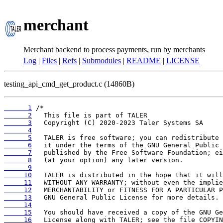
merchant
Merchant backend to process payments, run by merchants
Log
|
Files
|
Refs
|
Submodules
|
README
|
LICENSE
testing_api_cmd_get_product.c (14860B)
      1
      2
      3
      4
      5
      6
      7
      8
      9
     10
     11
     12
     13
     14
     15
     16