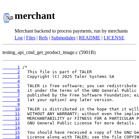
merchant
Merchant backend to process payments, run by merchants
Log
|
Files
|
Refs
|
Submodules
|
README
|
LICENSE
testing_api_cmd_get_product_image.c (5901B)
      1
      2
      3
      4
      5
      6
      7
      8
      9
     10
     11
     12
     13
     14
     15
     16