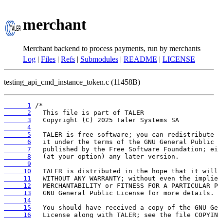
merchant
Merchant backend to process payments, run by merchants
Log
|
Files
|
Refs
|
Submodules
|
README
|
LICENSE
testing_api_cmd_instance_token.c (11458B)
      1
      2
      3
      4
      5
      6
      7
      8
      9
     10
     11
     12
     13
     14
     15
     16