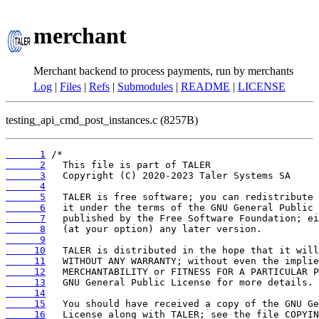
merchant
Merchant backend to process payments, run by merchants
Log
|
Files
|
Refs
|
Submodules
|
README
|
LICENSE
testing_api_cmd_post_instances.c (8257B)
      1
      2
      3
      4
      5
      6
      7
      8
      9
     10
     11
     12
     13
     14
     15
     16