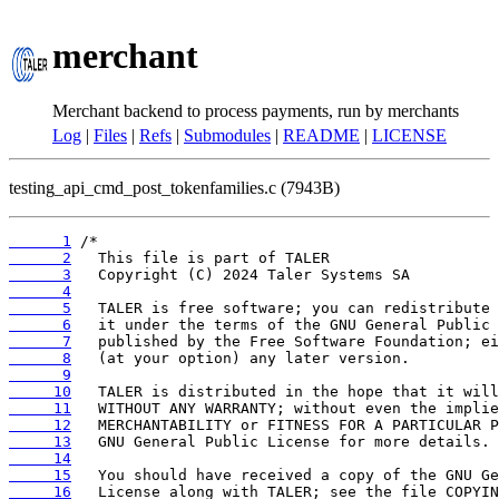
merchant
Merchant backend to process payments, run by merchants
Log
|
Files
|
Refs
|
Submodules
|
README
|
LICENSE
testing_api_cmd_post_tokenfamilies.c (7943B)
      1
      2
      3
      4
      5
      6
      7
      8
      9
     10
     11
     12
     13
     14
     15
     16