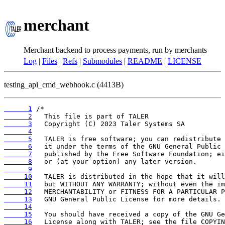
merchant
Merchant backend to process payments, run by merchants
Log
|
Files
|
Refs
|
Submodules
|
README
|
LICENSE
testing_api_cmd_webhook.c (4413B)
      1
      2
      3
      4
      5
      6
      7
      8
      9
     10
     11
     12
     13
     14
     15
     16