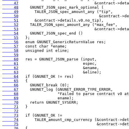
     47
     48
     49
     50
     51
     52
     53
     54
     55
     56
     57
     58
     59
     60
     61
     62
     63
     64
     65
     66
     67
     68
     69
     70
     71
     72
     73
     74
     75
     76