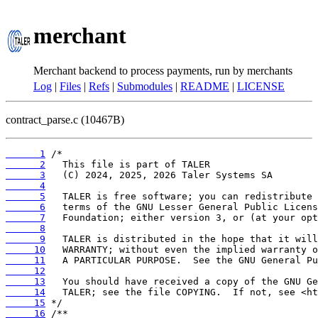
merchant
Merchant backend to process payments, run by merchants
Log
|
Files
|
Refs
|
Submodules
|
README
|
LICENSE
contract_parse.c (10467B)
      1
      2
      3
      4
      5
      6
      7
      8
      9
     10
     11
     12
     13
     14
     15
     16