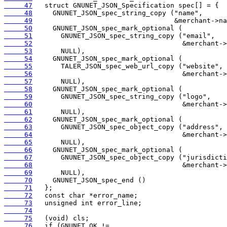
     47
     48
     49
     50
     51
     52
     53
     54
     55
     56
     57
     58
     59
     60
     61
     62
     63
     64
     65
     66
     67
     68
     69
     70
     71
     72
     73
     74
     75
     76