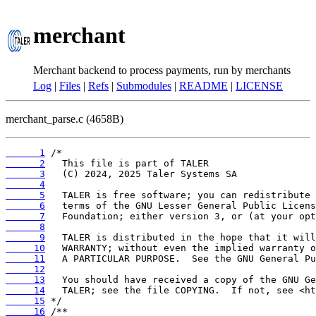
merchant
Merchant backend to process payments, run by merchants
Log
|
Files
|
Refs
|
Submodules
|
README
|
LICENSE
merchant_parse.c (4658B)
      1
      2
      3
      4
      5
      6
      7
      8
      9
     10
     11
     12
     13
     14
     15
     16