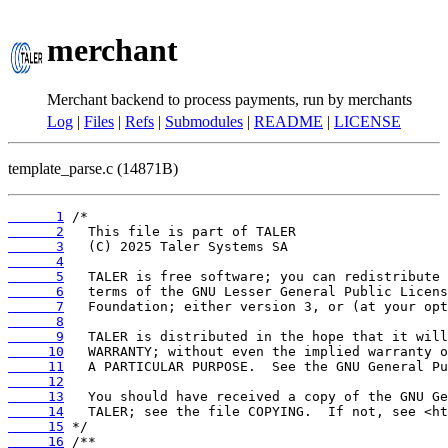
merchant
Merchant backend to process payments, run by merchants
Log
|
Files
|
Refs
|
Submodules
|
README
|
LICENSE
template_parse.c (14871B)
      1
      2
      3
      4
      5
      6
      7
      8
      9
     10
     11
     12
     13
     14
     15
     16