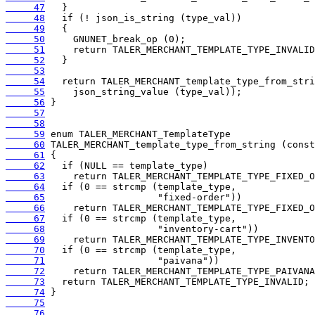
     47
     48
     49
     50
     51
     52
     53
     54
     55
     56
     57
     58
     59
     60
     61
     62
     63
     64
     65
     66
     67
     68
     69
     70
     71
     72
     73
     74
     75
     76