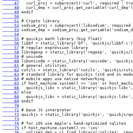
     47
     48
     49
     50
     51
     52
     53
     54
     55
     56
     57
     58
     59
     60
     61
     62
     63
     64
     65
     66
     67
     68
     69
     70
     71
     72
     73
     74
     75
     76