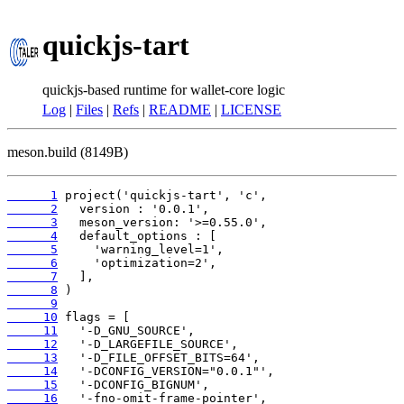
quickjs-tart
quickjs-based runtime for wallet-core logic
Log
|
Files
|
Refs
|
README
|
LICENSE
meson.build (8149B)
      1
      2
      3
      4
      5
      6
      7
      8
      9
     10
     11
     12
     13
     14
     15
     16