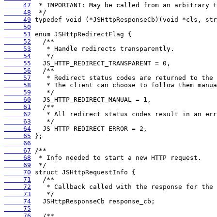
     47
     48
     49
     50
     51
     52
     53
     54
     55
     56
     57
     58
     59
     60
     61
     62
     63
     64
     65
     66
     67
     68
     69
     70
     71
     72
     73
     74
     75
     76