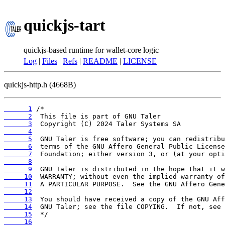
quickjs-tart
quickjs-based runtime for wallet-core logic
Log
|
Files
|
Refs
|
README
|
LICENSE
quickjs-http.h (4668B)
      1
      2
      3
      4
      5
      6
      7
      8
      9
     10
     11
     12
     13
     14
     15
     16