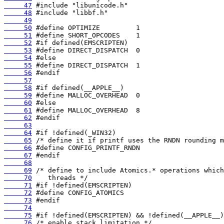
     47
     48
     49
     50
     51
     52
     53
     54
     55
     56
     57
     58
     59
     60
     61
     62
     63
     64
     65
     66
     67
     68
     69
     70
     71
     72
     73
     74
     75
     76