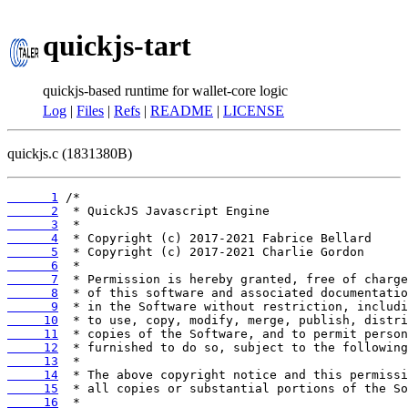
quickjs-tart
quickjs-based runtime for wallet-core logic
Log
|
Files
|
Refs
|
README
|
LICENSE
quickjs.c (1831380B)
      1
      2
      3
      4
      5
      6
      7
      8
      9
     10
     11
     12
     13
     14
     15
     16