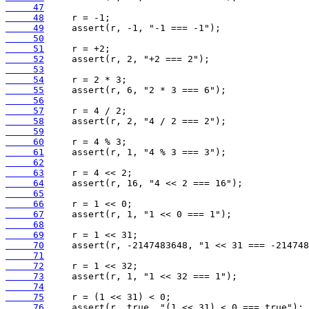
     47
     48
     49
     50
     51
     52
     53
     54
     55
     56
     57
     58
     59
     60
     61
     62
     63
     64
     65
     66
     67
     68
     69
     70
     71
     72
     73
     74
     75
     76