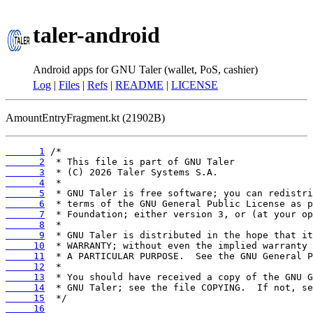
taler-android
Android apps for GNU Taler (wallet, PoS, cashier)
Log
|
Files
|
Refs
|
README
|
LICENSE
AmountEntryFragment.kt (21902B)
      1
      2
      3
      4
      5
      6
      7
      8
      9
     10
     11
     12
     13
     14
     15
     16