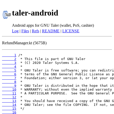
taler-android
Android apps for GNU Taler (wallet, PoS, cashier)
Log
|
Files
|
Refs
|
README
|
LICENSE
RefundManager.kt (5675B)
      1
      2
      3
      4
      5
      6
      7
      8
      9
     10
     11
     12
     13
     14
     15
     16