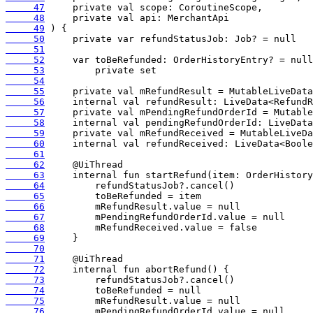
     47
     48
     49
     50
     51
     52
     53
     54
     55
     56
     57
     58
     59
     60
     61
     62
     63
     64
     65
     66
     67
     68
     69
     70
     71
     72
     73
     74
     75
     76