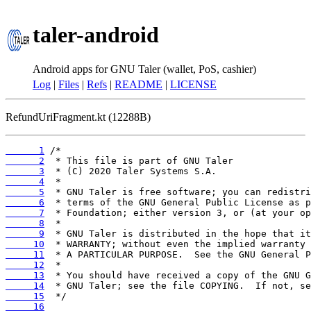
taler-android
Android apps for GNU Taler (wallet, PoS, cashier)
Log
|
Files
|
Refs
|
README
|
LICENSE
RefundUriFragment.kt (12288B)
      1
      2
      3
      4
      5
      6
      7
      8
      9
     10
     11
     12
     13
     14
     15
     16