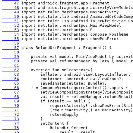
     47
     48
     49
     50
     51
     52
     53
     54
     55
     56
     57
     58
     59
     60
     61
     62
     63
     64
     65
     66
     67
     68
     69
     70
     71
     72
     73
     74
     75
     76