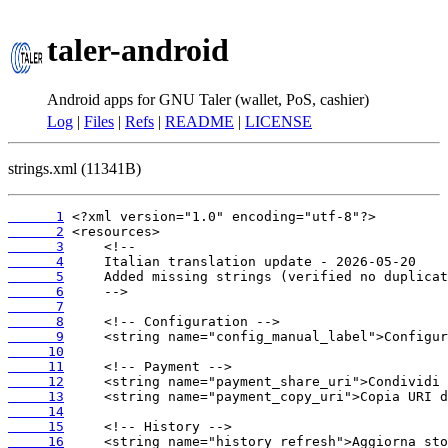
taler-android
Android apps for GNU Taler (wallet, PoS, cashier)
Log
|
Files
|
Refs
|
README
|
LICENSE
strings.xml (11341B)
      1
      2
      3
      4
      5
      6
      7
      8
      9
     10
     11
     12
     13
     14
     15
     16