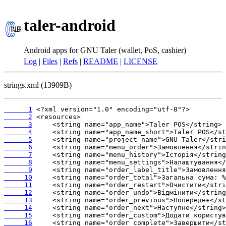
taler-android
Android apps for GNU Taler (wallet, PoS, cashier)
Log
|
Files
|
Refs
|
README
|
LICENSE
strings.xml (13909B)
      1
      2
      3
      4
      5
      6
      7
      8
      9
     10
     11
     12
     13
     14
     15
     16