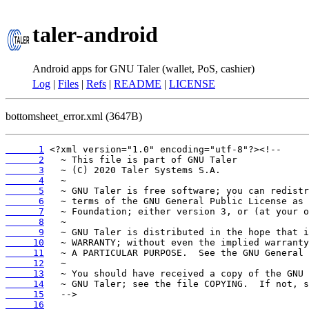
taler-android
Android apps for GNU Taler (wallet, PoS, cashier)
Log
|
Files
|
Refs
|
README
|
LICENSE
bottomsheet_error.xml (3647B)
      1
      2
      3
      4
      5
      6
      7
      8
      9
     10
     11
     12
     13
     14
     15
     16