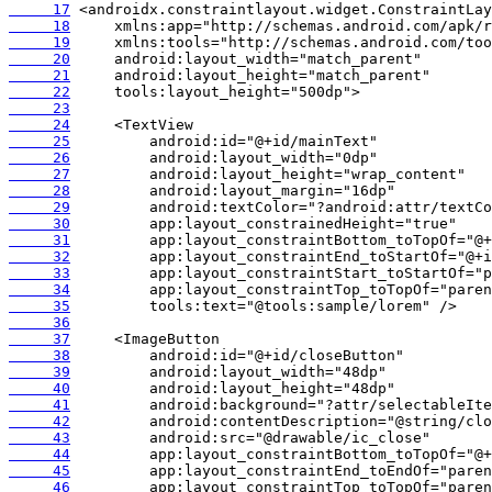
     17
     18
     19
     20
     21
     22
     23
     24
     25
     26
     27
     28
     29
     30
     31
     32
     33
     34
     35
     36
     37
     38
     39
     40
     41
     42
     43
     44
     45
     46