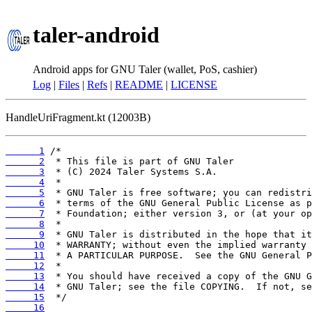
taler-android
Android apps for GNU Taler (wallet, PoS, cashier)
Log
|
Files
|
Refs
|
README
|
LICENSE
HandleUriFragment.kt (12003B)
      1
      2
      3
      4
      5
      6
      7
      8
      9
     10
     11
     12
     13
     14
     15
     16