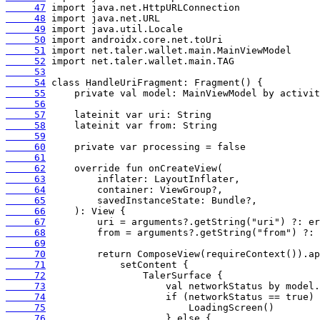
     47
     48
     49
     50
     51
     52
     53
     54
     55
     56
     57
     58
     59
     60
     61
     62
     63
     64
     65
     66
     67
     68
     69
     70
     71
     72
     73
     74
     75
     76