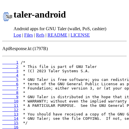
taler-android
Android apps for GNU Taler (wallet, PoS, cashier)
Log
|
Files
|
Refs
|
README
|
LICENSE
ApiResponse.kt (1797B)
      1
      2
      3
      4
      5
      6
      7
      8
      9
     10
     11
     12
     13
     14
     15
     16