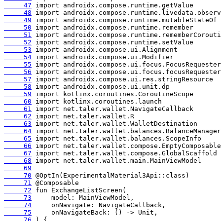
     47
     48
     49
     50
     51
     52
     53
     54
     55
     56
     57
     58
     59
     60
     61
     62
     63
     64
     65
     66
     67
     68
     69
     70
     71
     72
     73
     74
     75
     76