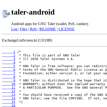
taler-android
Android apps for GNU Taler (wallet, PoS, cashier)
Log
|
Files
|
Refs
|
README
|
LICENSE
ExchangeListScreen.kt (13119B)
      1
      2
      3
      4
      5
      6
      7
      8
      9
     10
     11
     12
     13
     14
     15
     16