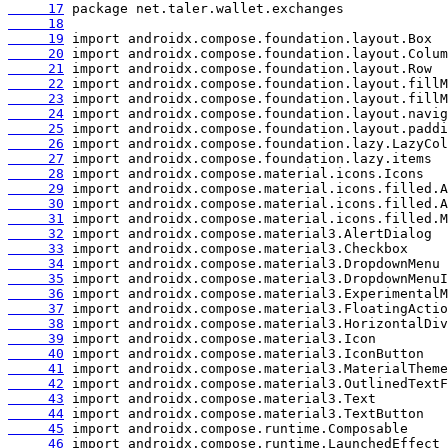
     17
     18
     19
     20
     21
     22
     23
     24
     25
     26
     27
     28
     29
     30
     31
     32
     33
     34
     35
     36
     37
     38
     39
     40
     41
     42
     43
     44
     45
     46