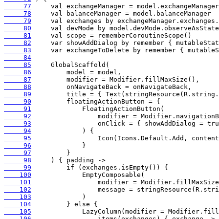
     77
     78
     79
     80
     81
     82
     83
     84
     85
     86
     87
     88
     89
     90
     91
     92
     93
     94
     95
     96
     97
     98
     99
    100
    101
    102
    103
    104
    105
    106