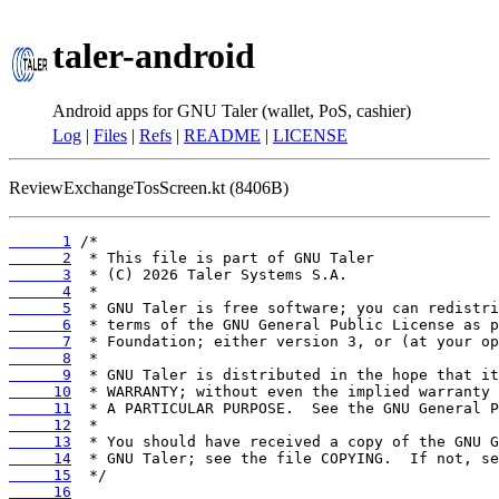
taler-android
Android apps for GNU Taler (wallet, PoS, cashier)
Log
|
Files
|
Refs
|
README
|
LICENSE
ReviewExchangeTosScreen.kt (8406B)
      1
      2
      3
      4
      5
      6
      7
      8
      9
     10
     11
     12
     13
     14
     15
     16