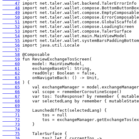
     47
     48
     49
     50
     51
     52
     53
     54
     55
     56
     57
     58
     59
     60
     61
     62
     63
     64
     65
     66
     67
     68
     69
     70
     71
     72
     73
     74
     75
     76