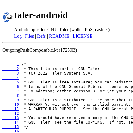
taler-android
Android apps for GNU Taler (wallet, PoS, cashier)
Log
|
Files
|
Refs
|
README
|
LICENSE
OutgoingPushComposable.kt (17259B)
      1
      2
      3
      4
      5
      6
      7
      8
      9
     10
     11
     12
     13
     14
     15
     16