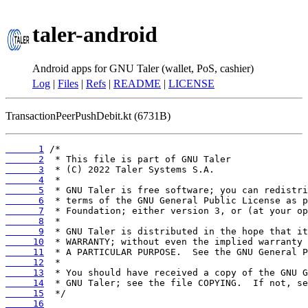
taler-android
Android apps for GNU Taler (wallet, PoS, cashier)
Log
|
Files
|
Refs
|
README
|
LICENSE
TransactionPeerPushDebit.kt (6731B)
      1
      2
      3
      4
      5
      6
      7
      8
      9
     10
     11
     12
     13
     14
     15
     16