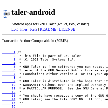
taler-android
Android apps for GNU Taler (wallet, PoS, cashier)
Log
|
Files
|
Refs
|
README
|
LICENSE
TransactionActionsComposable.kt (7054B)
      1
      2
      3
      4
      5
      6
      7
      8
      9
     10
     11
     12
     13
     14
     15
     16