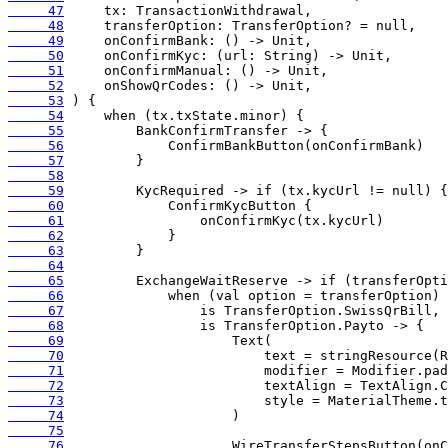
     47
     48
     49
     50
     51
     52
     53
     54
     55
     56
     57
     58
     59
     60
     61
     62
     63
     64
     65
     66
     67
     68
     69
     70
     71
     72
     73
     74
     75
     76