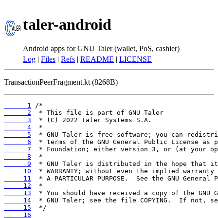
taler-android
Android apps for GNU Taler (wallet, PoS, cashier)
Log
|
Files
|
Refs
|
README
|
LICENSE
TransactionPeerFragment.kt (8268B)
      1
      2
      3
      4
      5
      6
      7
      8
      9
     10
     11
     12
     13
     14
     15
     16