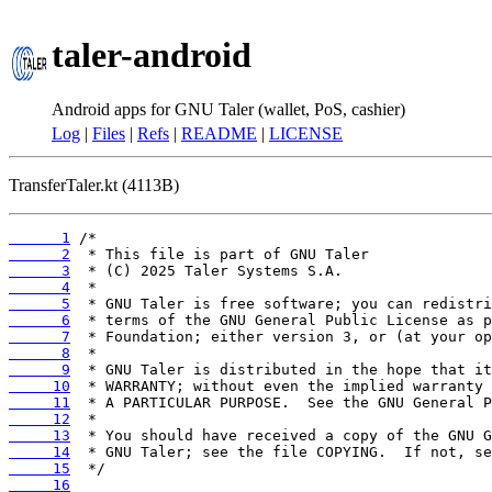
taler-android
Android apps for GNU Taler (wallet, PoS, cashier)
Log
|
Files
|
Refs
|
README
|
LICENSE
TransferTaler.kt (4113B)
      1
      2
      3
      4
      5
      6
      7
      8
      9
     10
     11
     12
     13
     14
     15
     16