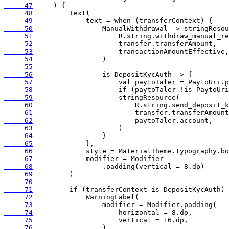
     47
     48
     49
     50
     51
     52
     53
     54
     55
     56
     57
     58
     59
     60
     61
     62
     63
     64
     65
     66
     67
     68
     69
     70
     71
     72
     73
     74
     75
     76