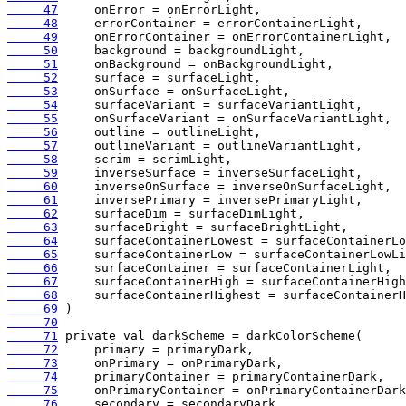
     47
     48
     49
     50
     51
     52
     53
     54
     55
     56
     57
     58
     59
     60
     61
     62
     63
     64
     65
     66
     67
     68
     69
     70
     71
     72
     73
     74
     75
     76