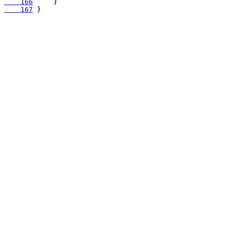
    166
    167