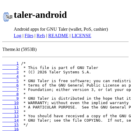
taler-android
Android apps for GNU Taler (wallet, PoS, cashier)
Log
|
Files
|
Refs
|
README
|
LICENSE
Theme.kt (5953B)
      1
      2
      3
      4
      5
      6
      7
      8
      9
     10
     11
     12
     13
     14
     15
     16