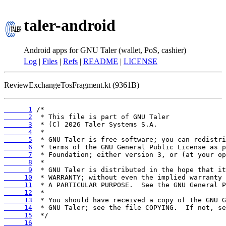
taler-android
Android apps for GNU Taler (wallet, PoS, cashier)
Log
|
Files
|
Refs
|
README
|
LICENSE
ReviewExchangeTosFragment.kt (9361B)
      1
      2
      3
      4
      5
      6
      7
      8
      9
     10
     11
     12
     13
     14
     15
     16