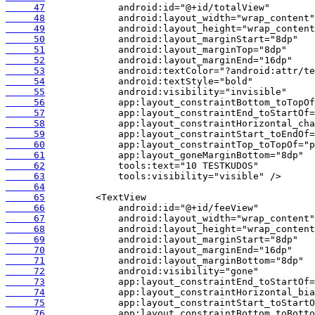
     47
     48
     49
     50
     51
     52
     53
     54
     55
     56
     57
     58
     59
     60
     61
     62
     63
     64
     65
     66
     67
     68
     69
     70
     71
     72
     73
     74
     75
     76