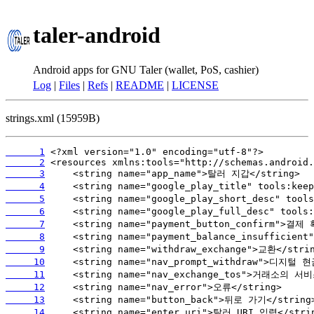
taler-android
Android apps for GNU Taler (wallet, PoS, cashier)
Log
|
Files
|
Refs
|
README
|
LICENSE
strings.xml (15959B)
      1
      2
      3
      4
      5
      6
      7
      8
      9
     10
     11
     12
     13
     14