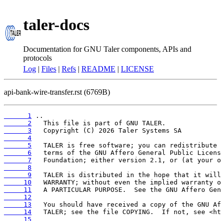
taler-docs
Documentation for GNU Taler components, APIs and
protocols
Log
|
Files
|
Refs
|
README
|
LICENSE
api-bank-wire-transfer.rst (6769B)
      1
      2
      3
      4
      5
      6
      7
      8
      9
     10
     11
     12
     13
     14
     15