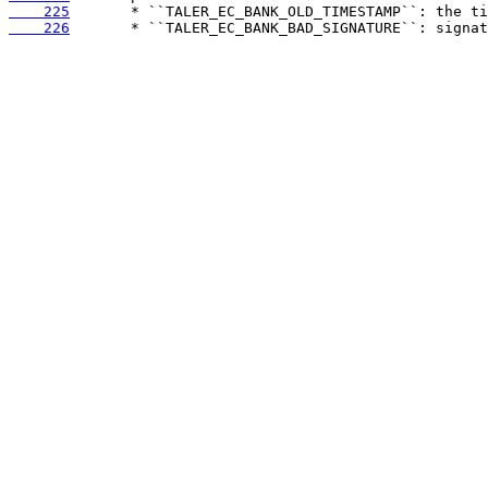
    225
    226
       * ``TALER_EC_BANK_BAD_SIGNATURE``: signat