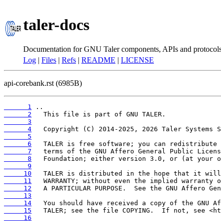
taler-docs
Documentation for GNU Taler components, APIs and protocol
Log
|
Files
|
Refs
|
README
|
LICENSE
api-corebank.rst (6985B)
      1
      2
      3
      4
      5
      6
      7
      8
      9
     10
     11
     12
     13
     14
     15
     16