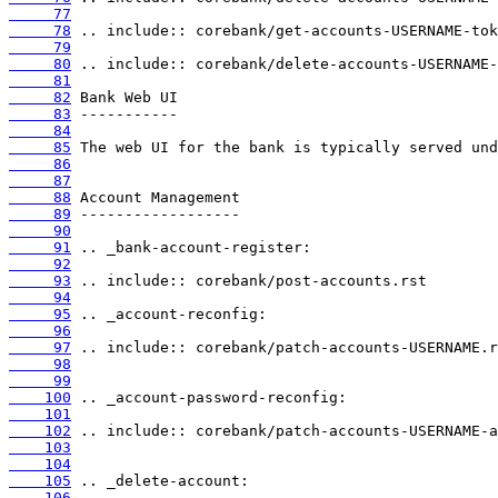
     77
     78
     79
     80
     81
     82
     83
     84
     85
     86
     87
     88
     89
     90
     91
     92
     93
     94
     95
     96
     97
     98
     99
    100
    101
    102
    103
    104
    105
    106