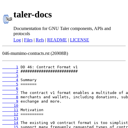
taler-docs
Documentation for GNU Taler components, APIs and
protocols
Log
|
Files
|
Refs
|
README
|
LICENSE
046-mumimo-contracts.rst (26908B)
      1
      2
      3
      4
      5
      6
      7
      8
      9
     10
     11
     12
     13
     14
     15