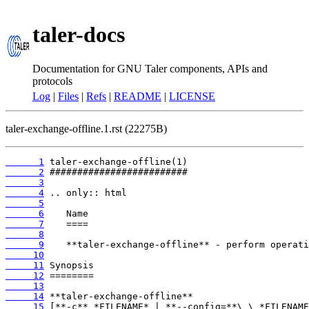
taler-docs
Documentation for GNU Taler components, APIs and
protocols
Log
|
Files
|
Refs
|
README
|
LICENSE
taler-exchange-offline.1.rst (22275B)
      1
      2
      3
      4
      5
      6
      7
      8
      9
     10
     11
     12
     13
     14
     15