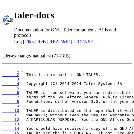
taler-docs
Documentation for GNU Taler components, APIs and
protocols
Log
|
Files
|
Refs
|
README
|
LICENSE
taler-exchange-manual.rst (71818B)
      1
      2
      3
      4
      5
      6
      7
      8
      9
     10
     11
     12
     13
     14
     15