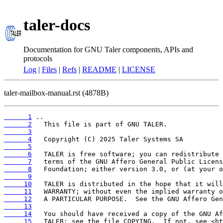
taler-docs
Documentation for GNU Taler components, APIs and
protocols
Log
|
Files
|
Refs
|
README
|
LICENSE
taler-mailbox-manual.rst (4878B)
      1
      2
      3
      4
      5
      6
      7
      8
      9
     10
     11
     12
     13
     14
     15