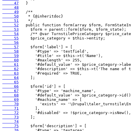
     47
     48
     49
     50
     51
     52
     53
     54
     55
     56
     57
     58
     59
     60
     61
     62
     63
     64
     65
     66
     67
     68
     69
     70
     71
     72
     73
     74
     75
     76