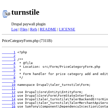
turnstile
Drupal paywall plugin
Log
|
Files
|
Refs
|
README
|
LICENSE
PriceCategoryForm.php (7311B)
      1
      2
      3
      4
      5
      6
      7
      8
      9
     10
     11
     12
     13
     14
     15
     16