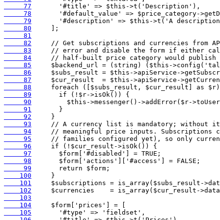
     77
     78
     79
     80
     81
     82
     83
     84
     85
     86
     87
     88
     89
     90
     91
     92
     93
     94
     95
     96
     97
     98
     99
    100
    101
    102
    103
    104
    105
    106