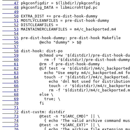
     47
     48
     49
     50
     51
     52
     53
     54
     55
     56
     57
     58
     59
     60
     61
     62
     63
     64
     65
     66
     67
     68
     69
     70
     71
     72
     73
     74
     75
     76