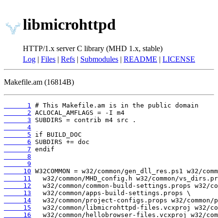
libmicrohttpd
HTTP/1.x server C library (MHD 1.x, stable)
Log
|
Files
|
Refs
|
Submodules
|
README
|
LICENSE
Makefile.am (16814B)
      1
      2
      3
      4
      5
      6
      7
      8
      9
     10
     11
     12
     13
     14
     15
     16