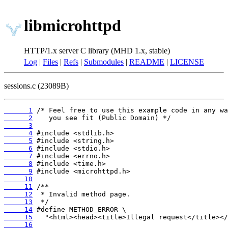
libmicrohttpd
HTTP/1.x server C library (MHD 1.x, stable)
Log
|
Files
|
Refs
|
Submodules
|
README
|
LICENSE
sessions.c (23089B)
      1
      2
      3
      4
      5
      6
      7
      8
      9
     10
     11
     12
     13
     14
     15
     16