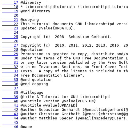
     17
     18
     19
     20
     21
     22
     23
     24
     25
     26
     27
     28
     29
     30
     31
     32
     33
     34
     35
     36
     37
     38
     39
     40
     41
     42
     43
     44
     45
     46