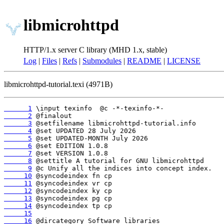
libmicrohttpd
HTTP/1.x server C library (MHD 1.x, stable)
Log
|
Files
|
Refs
|
Submodules
|
README
|
LICENSE
libmicrohttpd-tutorial.texi (4971B)
      1
      2
      3
      4
      5
      6
      7
      8
      9
     10
     11
     12
     13
     14
     15
     16