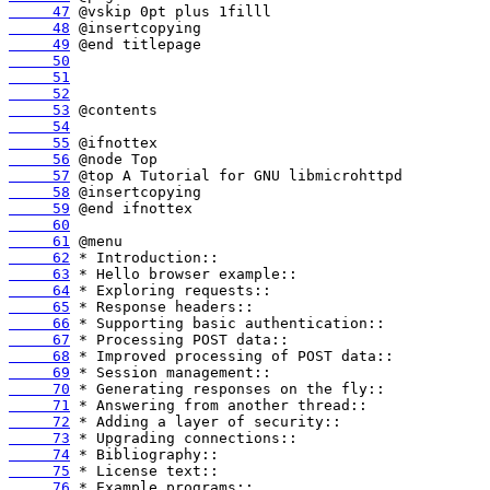
     47
     48
     49
     50
     51
     52
     53
     54
     55
     56
     57
     58
     59
     60
     61
     62
     63
     64
     65
     66
     67
     68
     69
     70
     71
     72
     73
     74
     75
     76