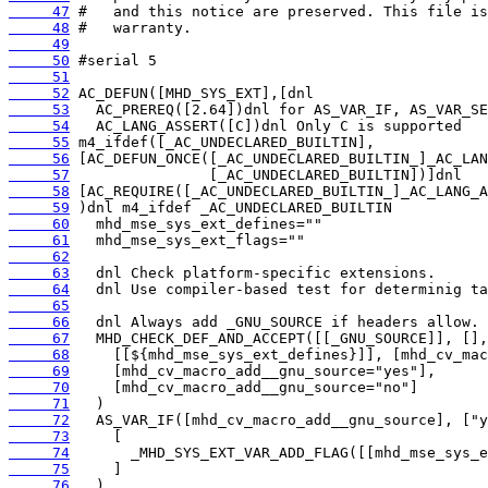
     47
     48
     49
     50
     51
     52
     53
     54
     55
     56
     57
     58
     59
     60
     61
     62
     63
     64
     65
     66
     67
     68
     69
     70
     71
     72
     73
     74
     75
     76