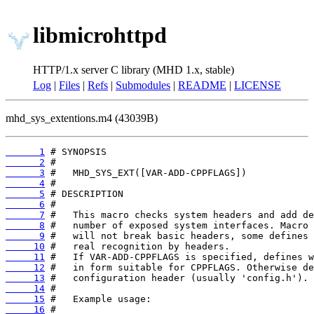
libmicrohttpd
HTTP/1.x server C library (MHD 1.x, stable)
Log
|
Files
|
Refs
|
Submodules
|
README
|
LICENSE
mhd_sys_extentions.m4 (43039B)
      1
      2
      3
      4
      5
      6
      7
      8
      9
     10
     11
     12
     13
     14
     15
     16