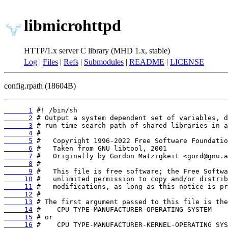
libmicrohttpd
HTTP/1.x server C library (MHD 1.x, stable)
Log
|
Files
|
Refs
|
Submodules
|
README
|
LICENSE
config.rpath (18604B)
      1
      2
      3
      4
      5
      6
      7
      8
      9
     10
     11
     12
     13
     14
     15
     16