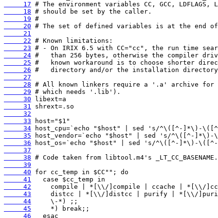
     17
     18
     19
     20
     21
     22
     23
     24
     25
     26
     27
     28
     29
     30
     31
     32
     33
     34
     35
     36
     37
     38
     39
     40
     41
     42
     43
     44
     45
     46