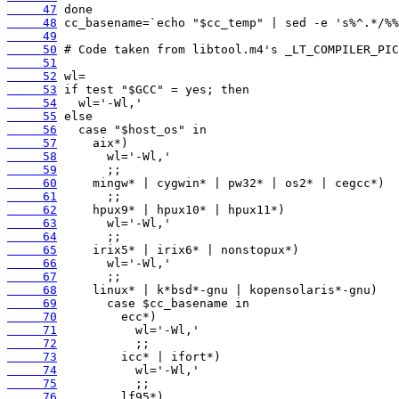
     47
     48
     49
     50
     51
     52
     53
     54
     55
     56
     57
     58
     59
     60
     61
     62
     63
     64
     65
     66
     67
     68
     69
     70
     71
     72
     73
     74
     75
     76