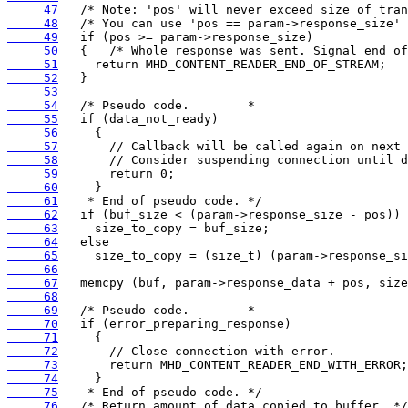
     47
     48
     49
     50
     51
     52
     53
     54
     55
     56
     57
     58
     59
     60
     61
     62
     63
     64
     65
     66
     67
     68
     69
     70
     71
     72
     73
     74
     75
     76