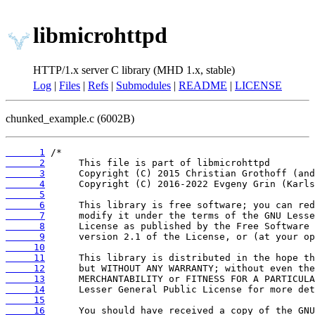
libmicrohttpd
HTTP/1.x server C library (MHD 1.x, stable)
Log
|
Files
|
Refs
|
Submodules
|
README
|
LICENSE
chunked_example.c (6002B)
      1
      2
      3
      4
      5
      6
      7
      8
      9
     10
     11
     12
     13
     14
     15
     16