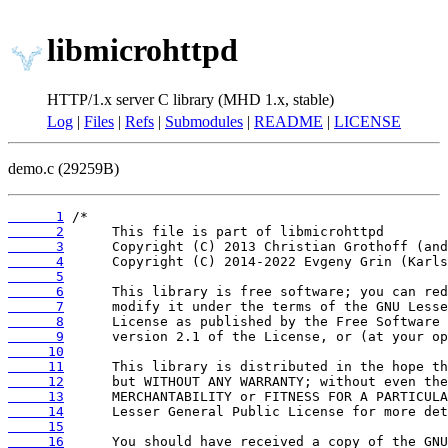
libmicrohttpd
HTTP/1.x server C library (MHD 1.x, stable)
Log
|
Files
|
Refs
|
Submodules
|
README
|
LICENSE
demo.c (29259B)
      1
      2
      3
      4
      5
      6
      7
      8
      9
     10
     11
     12
     13
     14
     15
     16