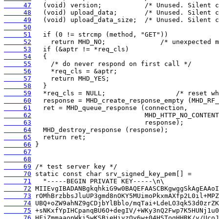
     47
     48
     49
     50
     51
     52
     53
     54
     55
     56
     57
     58
     59
     60
     61
     62
     63
     64
     65
     66
     67
     68
     69
     70
     71
     72
     73
     74
     75
     76