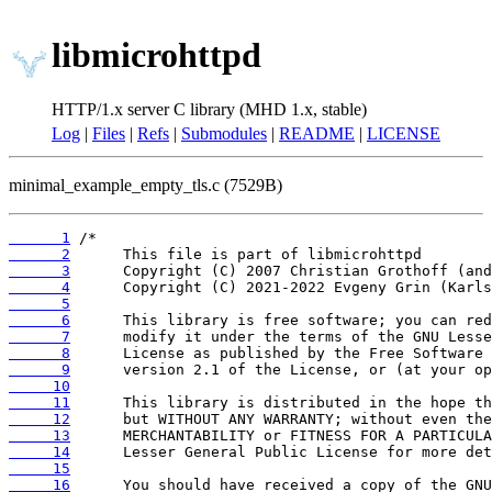
libmicrohttpd
HTTP/1.x server C library (MHD 1.x, stable)
Log
|
Files
|
Refs
|
Submodules
|
README
|
LICENSE
minimal_example_empty_tls.c (7529B)
      1
      2
      3
      4
      5
      6
      7
      8
      9
     10
     11
     12
     13
     14
     15
     16